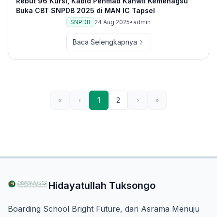
Rebut 96 Kursi, Kabid Penmad Kanwil Kemenagsu
Buka CBT SNPDB 2025 di MAN IC Tapsel
SNPDB
24 Aug 2025
•
admin
Baca Selengkapnya
«
‹
1
2
›
»
Hidayatullah Tuksongo
Boarding School Bright Future, dari Asrama Menuju