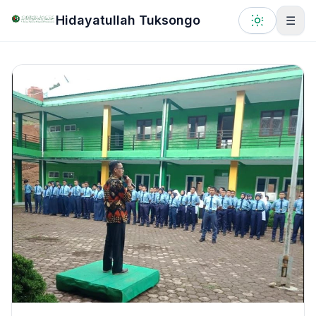
Lewati ke konten utama
Hidayatullah Tuksongo
☰